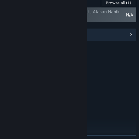
Content For jitutoto Lotre Togel
Browse all
(1)
JITUTOTO TOTO 4D Ini Analisis Pengamat , Alasan Nanik
N/A
Tak Terseret Kasus Korupsi.
View Community Hub
About Lotre Togel
Keyword :
jitutoto Togel
Hadiah Togel
Togel Online
Togel 10 Juta
Nomor Togel 4D
jitutoto resmi
jitutoto link
jitutoto login