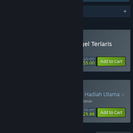
Awards
Pengecer Angka Lotre Togel Terlaris
Pemasangan Togel Nominal Kecil
$10.00
-50%
Add to Cart
$5.00
Prize Lotre Togel Terbesar
Hadiah Utama
(!)
Julukan jitutoto
Bandar Togel
->
Prize Terbesar
$75.88
-75%
Bundle info
Add to Cart
$25.88