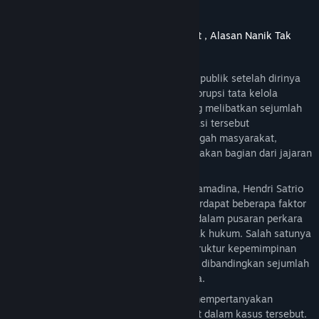
READ MORE
jitutoto alternatif
JITUTOTO TOTO 4D Ini Analisis Pengamat , Alasan Nanik Tak
Terseret Kasus Korupsi.
Nama Nanik S Deyang menjadi perhatian publik setelah dirinya
tidak ikut terseret dalam kasus dugaan korupsi tata kelola
Program Makan Bergizi Gratis (MBG) yang melibatkan sejumlah
petinggi Badan Gizi Nasional (BGN). Situasi tersebut
memunculkan berbagai pertanyaan di tengah masyarakat,
mengingat Nanik sebelumnya juga merupakan bagian dari jajaran
pimpinan lembaga tersebut.
Analis Komunikasi Politik Universitas Paramadina, Hendri Satrio
atau yang akrab disapa Hensa, menilai terdapat beberapa faktor
yang memungkinkan Nanik tidak masuk dalam pusaran perkara
yang kini tengah ditangani aparat penegak hukum. Salah satunya
adalah karena Nanik bergabung dalam struktur kepemimpinan
BGN pada periode yang lebih belakangan dibandingkan sejumlah
pejabat lain yang kini berstatus tersangka.
Menurut Hensa, publik memang berhak mempertanyakan
mengapa hanya Nanik yang tidak terseret dalam kasus tersebut.