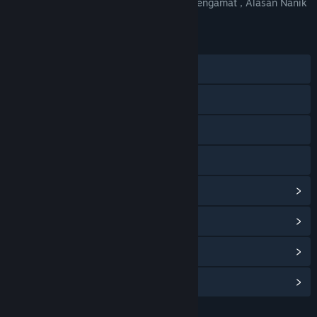
JITUTOTO TOTO 4D Ini Analisis Pengamat , Alasan Nanik
TITLE:
Tak Terseret Kasus Korupsi.
Togel 10 Juta
GENRE:
May 14, 2026
RELEASE DATE:
Visit the website
Discord
View health warnings
View privacy policy
View update history
Read related news
View discussions
Find Community Groups