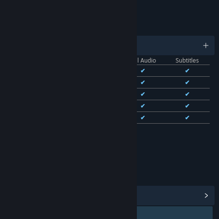
LINKS & INFO
LANGUAGES
English and 13 more
Interface
Full Audio
Subtitles
English
✔
✔
✔
French
✔
✔
✔
Italian
✔
✔
✔
German
✔
✔
✔
Spanish - Spain
✔
✔
✔
See all 14 supported languages
RATINGS
Age rating for: ESRB
View Steam Achievements
(38)