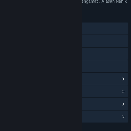
JITUTOTO TOTO 4D Ini Analisis Pengamat , Alasan Nanik
TITLE:
Tak Terseret Kasus Korupsi.
Togel 10 Juta
GENRE:
May 14, 2026
RELEASE DATE:
Visit the website
Discord
View health warnings
View privacy policy
View update history
Read related news
View discussions
Find Community Groups