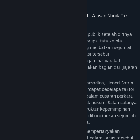
READ MORE
jitutoto alternatif
JITUTOTO TOTO 4D Ini Analisis Pengamat , Alasan Nanik Tak
Terseret Kasus Korupsi.
Nama Nanik S Deyang menjadi perhatian publik setelah dirinya
tidak ikut terseret dalam kasus dugaan korupsi tata kelola
Program Makan Bergizi Gratis (MBG) yang melibatkan sejumlah
petinggi Badan Gizi Nasional (BGN). Situasi tersebut
memunculkan berbagai pertanyaan di tengah masyarakat,
mengingat Nanik sebelumnya juga merupakan bagian dari jajaran
pimpinan lembaga tersebut.
Analis Komunikasi Politik Universitas Paramadina, Hendri Satrio
atau yang akrab disapa Hensa, menilai terdapat beberapa faktor
yang memungkinkan Nanik tidak masuk dalam pusaran perkara
yang kini tengah ditangani aparat penegak hukum. Salah satunya
adalah karena Nanik bergabung dalam struktur kepemimpinan
BGN pada periode yang lebih belakangan dibandingkan sejumlah
pejabat lain yang kini berstatus tersangka.
Menurut Hensa, publik memang berhak mempertanyakan
mengapa hanya Nanik yang tidak terseret dalam kasus tersebut.