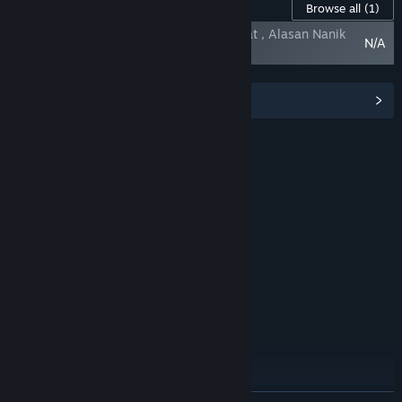
Content For jitutoto Lotre Togel
Browse all
(1)
JITUTOTO TOTO 4D Ini Analisis Pengamat , Alasan Nanik
N/A
Tak Terseret Kasus Korupsi.
View Community Hub
About Lotre Togel
Keyword :
jitutoto Togel
Hadiah Togel
Togel Online
Togel 10 Juta
Nomor Togel 4D
jitutoto resmi
jitutoto link
jitutoto login