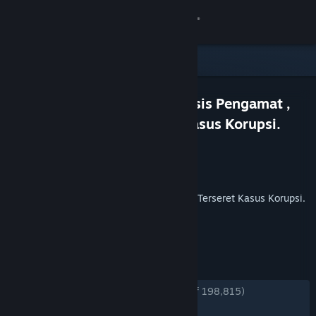
Sign in
Store
Community
JITUTOTO TOTO 4D Ini Analisis Pengamat ,
Alasan Nanik Tak Terseret Kasus Korupsi.
About
Developer
jitutoto
Publisher
wukong
Released
May 14, 2026
Support
Ini Analisis Pengamat , Alasan Nanik Tak Terseret Kasus Korupsi.
Change language
TAGS
+
Get the Steam Mobile App
REVIEWS
View desktop website
ENGLISH REVIEWS
Very Positive
(83% of 198,815)
RECENT:
Very Positive
(87% of 7,691)