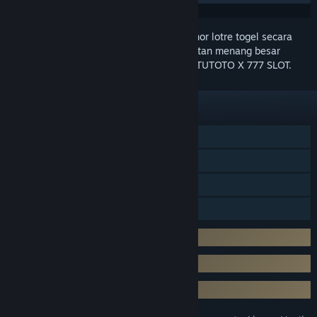
Agen jitutoto
menampung pembelian nomor lotre togel secara
eceran, namun pemain tetap berkesempatan menang besar
dengan hadiah utama senilai 10 juta di JITUTOTO X 777 SLOT.
FEATURES
Togel 10 Juta
Nomor Togel 4D
JITUTOTO BANDAR TOTO 4D
jitutoto Lotre Togel
Betting Togel Mulai Dari 100 Perak
Terima Pembelian Nomor Lotre Eceran
Hadiah Lotre Togel 4D 10 Juta Rupiah