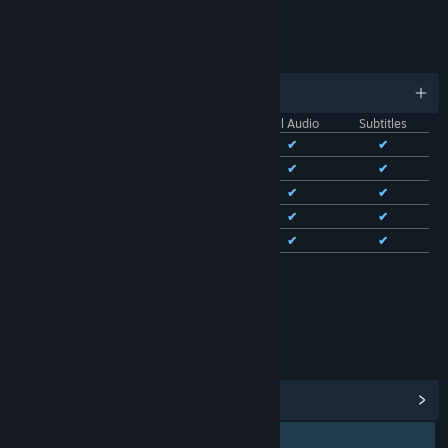
LINKS & INFO
LANGUAGES
English and 13 more
Interface
Full Audio
Subtitles
English
✔
✔
✔
French
✔
✔
✔
Italian
✔
✔
✔
German
✔
✔
✔
Spanish - Spain
✔
✔
✔
See all 14 supported languages
RATINGS
Age rating for: ESRB
View Steam Achievements
(38)