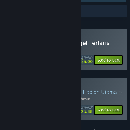
Awards
Pengecer Angka Lotre Togel Terlaris
Pemasangan Togel Nominal Kecil
$10.00
-50%
Add to Cart
$5.00
Prize Lotre Togel Terbesar
Hadiah Utama
(!)
Julukan jitutoto
Bandar Togel
->
Prize Terbesar
$75.88
-75%
Bundle info
Add to Cart
$25.88