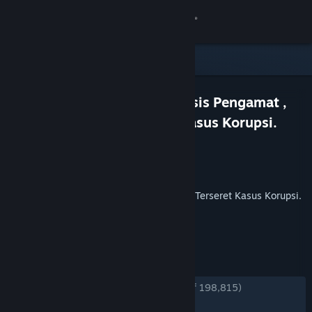
Sign in
Store
Community
JITUTOTO TOTO 4D Ini Analisis Pengamat ,
Alasan Nanik Tak Terseret Kasus Korupsi.
About
Developer
jitutoto
Publisher
wukong
Released
May 14, 2026
Support
Ini Analisis Pengamat , Alasan Nanik Tak Terseret Kasus Korupsi.
Change language
TAGS
+
Get the Steam Mobile App
REVIEWS
View desktop website
ENGLISH REVIEWS
Very Positive
(83% of 198,815)
RECENT:
Very Positive
(87% of 7,691)