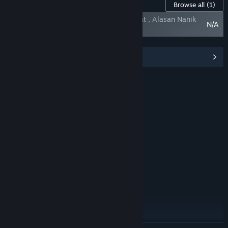
Content For jitutoto Lotre Togel
Browse all
(1)
JITUTOTO TOTO 4D Ini Analisis Pengamat , Alasan Nanik
N/A
Tak Terseret Kasus Korupsi.
View Community Hub
About Lotre Togel
Keyword :
jitutoto Togel
Hadiah Togel
Togel Online
Togel 10 Juta
Nomor Togel 4D
jitutoto resmi
jitutoto link
jitutoto login