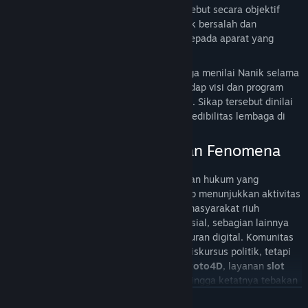
Namun ia memilih melihat persoalan tersebut secara objektif
dengan mengedepankan asas praduga tak bersalah dan
mempercayakan seluruh proses hukum kepada aparat yang
berwenang.
Selain faktor waktu bergabung, Hensa juga menilai Nanik selama
ini dikenal memiliki loyalitas tinggi terhadap visi dan program
pemerintahan Presiden Prabowo Subianto. Sikap tersebut dinilai
menjadi modal penting dalam menjaga kredibilitas lembaga di
tengah berbagai tantangan yang muncul.
Antara Spekulasi Politik dan Fenomena
Adrenalin Digital
Menariknya, di tengah dinamika politik dan hukum yang
berkembang, ruang digital Indonesia tetap menunjukkan aktivitas
yang sangat beragam. Di saat sebagian masyarakat riuh
menganalisis alur kasus BGN di media sosial, sebagian lainnya
justru terdistraksi oleh derasnya arus hiburan digital. Komunitas
siber saat ini tidak hanya dipenuhi oleh diskursus politik, tetapi
juga oleh topik populer seputar platform
toto4D
, layanan
slot
online
, perburuan algoritma
slot gacor
, hingga ketatnya tebakan
angka pada pertandingan
live bet
.
READ MORE