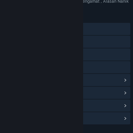
JITUTOTO TOTO 4D Ini Analisis Pengamat , Alasan Nanik
TITLE:
Tak Terseret Kasus Korupsi.
Togel 10 Juta
GENRE:
May 14, 2026
RELEASE DATE:
Visit the website
Discord
View health warnings
View privacy policy
View update history
Read related news
View discussions
Find Community Groups