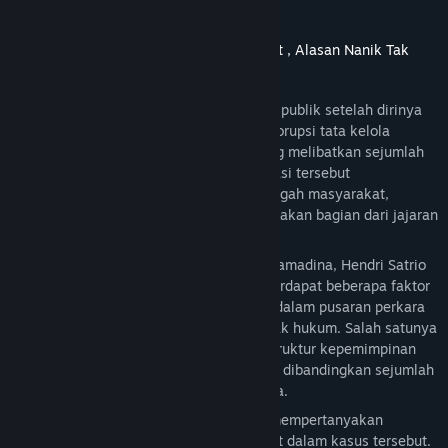
READ MORE
jitutoto alternatif
JITUTOTO TOTO 4D Ini Analisis Pengamat , Alasan Nanik Tak
Terseret Kasus Korupsi.
Nama Nanik S Deyang menjadi perhatian publik setelah dirinya
tidak ikut terseret dalam kasus dugaan korupsi tata kelola
Program Makan Bergizi Gratis (MBG) yang melibatkan sejumlah
petinggi Badan Gizi Nasional (BGN). Situasi tersebut
memunculkan berbagai pertanyaan di tengah masyarakat,
mengingat Nanik sebelumnya juga merupakan bagian dari jajaran
pimpinan lembaga tersebut.
Analis Komunikasi Politik Universitas Paramadina, Hendri Satrio
atau yang akrab disapa Hensa, menilai terdapat beberapa faktor
yang memungkinkan Nanik tidak masuk dalam pusaran perkara
yang kini tengah ditangani aparat penegak hukum. Salah satunya
adalah karena Nanik bergabung dalam struktur kepemimpinan
BGN pada periode yang lebih belakangan dibandingkan sejumlah
pejabat lain yang kini berstatus tersangka.
Menurut Hensa, publik memang berhak mempertanyakan
mengapa hanya Nanik yang tidak terseret dalam kasus tersebut.