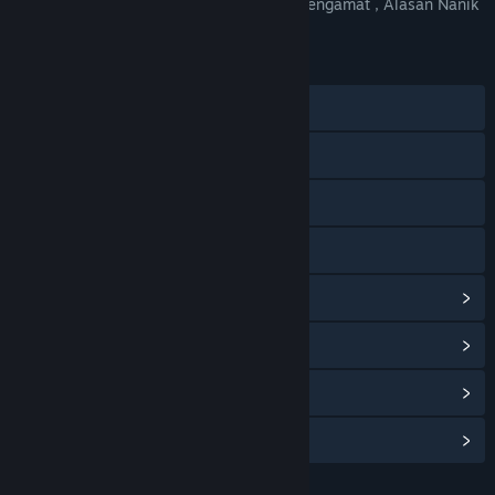
JITUTOTO TOTO 4D Ini Analisis Pengamat , Alasan Nanik
TITLE:
Tak Terseret Kasus Korupsi.
Togel 10 Juta
GENRE:
May 14, 2026
RELEASE DATE:
Visit the website
Discord
View health warnings
View privacy policy
View update history
Read related news
View discussions
Find Community Groups