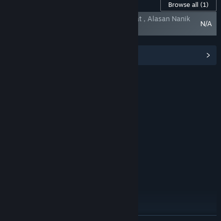
Content For jitutoto Lotre Togel
Browse all
(1)
JITUTOTO TOTO 4D Ini Analisis Pengamat , Alasan Nanik
N/A
Tak Terseret Kasus Korupsi.
View Community Hub
About Lotre Togel
Keyword :
jitutoto Togel
Hadiah Togel
Togel Online
Togel 10 Juta
Nomor Togel 4D
jitutoto resmi
jitutoto link
jitutoto login