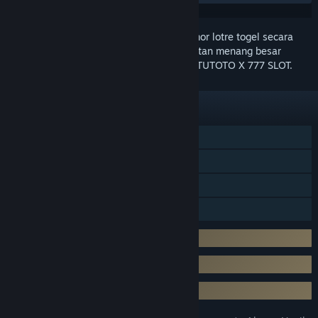
Agen jitutoto
menampung pembelian nomor lotre togel secara
eceran, namun pemain tetap berkesempatan menang besar
dengan hadiah utama senilai 10 juta di JITUTOTO X 777 SLOT.
FEATURES
Togel 10 Juta
Nomor Togel 4D
JITUTOTO BANDAR TOTO 4D
jitutoto Lotre Togel
Betting Togel Mulai Dari 100 Perak
Terima Pembelian Nomor Lotre Eceran
Hadiah Lotre Togel 4D 10 Juta Rupiah