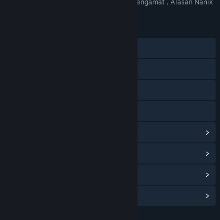
JITUTOTO TOTO 4D Ini Analisis Pengamat , Alasan Nanik
TITLE:
Tak Terseret Kasus Korupsi.
Togel 10 Juta
GENRE:
May 14, 2026
RELEASE DATE:
Visit the website
Discord
View health warnings
View privacy policy
View update history
Read related news
View discussions
Find Community Groups