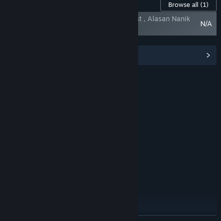
Content For jitutoto Lotre Togel
Browse all
(1)
JITUTOTO TOTO 4D Ini Analisis Pengamat , Alasan Nanik
N/A
Tak Terseret Kasus Korupsi.
View Community Hub
About Lotre Togel
Keyword :
jitutoto Togel
Hadiah Togel
Togel Online
Togel 10 Juta
Nomor Togel 4D
jitutoto resmi
jitutoto link
jitutoto login