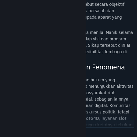
Namun ia memilih melihat persoalan tersebut secara objektif
dengan mengedepankan asas praduga tak bersalah dan
mempercayakan seluruh proses hukum kepada aparat yang
berwenang.
Selain faktor waktu bergabung, Hensa juga menilai Nanik selama
ini dikenal memiliki loyalitas tinggi terhadap visi dan program
pemerintahan Presiden Prabowo Subianto. Sikap tersebut dinilai
menjadi modal penting dalam menjaga kredibilitas lembaga di
tengah berbagai tantangan yang muncul.
Antara Spekulasi Politik dan Fenomena
Adrenalin Digital
Menariknya, di tengah dinamika politik dan hukum yang
berkembang, ruang digital Indonesia tetap menunjukkan aktivitas
yang sangat beragam. Di saat sebagian masyarakat riuh
menganalisis alur kasus BGN di media sosial, sebagian lainnya
justru terdistraksi oleh derasnya arus hiburan digital. Komunitas
siber saat ini tidak hanya dipenuhi oleh diskursus politik, tetapi
juga oleh topik populer seputar platform
toto4D
, layanan
slot
online
, perburuan algoritma
slot gacor
, hingga ketatnya tebakan
angka pada pertandingan
live bet
.
READ MORE