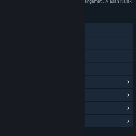
JITUTOTO TOTO 4D Ini Analisis Pengamat , Alasan Nanik
TITLE:
Tak Terseret Kasus Korupsi.
Togel 10 Juta
GENRE:
May 14, 2026
RELEASE DATE:
Visit the website
Discord
View health warnings
View privacy policy
View update history
Read related news
View discussions
Find Community Groups