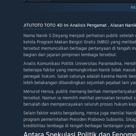
jitutoto link
RE
jitutoto login
jitutoto alternatif
JITUTOTO TOTO 4D Ini Analisis Pengamat , Alasan Nanik
Nama Nanik S Deyang menjadi perhatian publik setelah di
kelola Program Makan Bergizi Gratis (MBG) yang melibat
tersebut memunculkan berbagai pertanyaan di tengah 
bagian dari jajaran pimpinan lembaga tersebut.
Analis Komunikasi Politik Universitas Paramadina, Hendr
beberapa faktor yang memungkinkan Nanik tidak masuk d
penegak hukum. Salah satunya adalah karena Nanik be
lebih belakangan dibandingkan sejumlah pejabat lain yan
Menurut Hensa, publik memang berhak mempertanyakan 
tersebut. Namun ia memilih melihat persoalan tersebut
bersalah dan mempercayakan seluruh proses hukum kep
Selain faktor waktu bergabung, Hensa juga menilai Nanik 
program pemerintahan Presiden Prabowo Subianto. Sikap
kredibilitas lembaga di tengah berbagai tantangan yang
Antara Spekulasi Politik dan Fenome