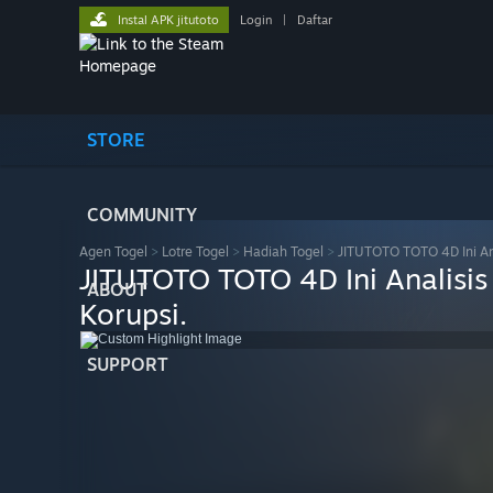
Instal APK jitutoto
Login
|
Daftar
STORE
COMMUNITY
Agen Togel
>
Lotre Togel
>
Hadiah Togel
>
JITUTOTO TOTO 4D Ini Ana
JITUTOTO TOTO 4D Ini Analisis
ABOUT
Korupsi.
SUPPORT