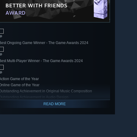
BETTER WITH FRIENDS
AWARD
🔎
Best Ongoing Game Winner - The Game Awards 2024
🔎
Best Multi-Player Winner - The Game Awards 2024
🔎
Action Game of the Year
Online Game of the Year
Outstanding Achievement in Original Music Composition
Outstanding Achievement in Audio Design
READ MORE
🔎
Game of the Year 2024 (Professional)
🔎
Game of the Year 2024