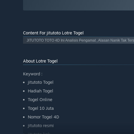
Content For jitutoto Lotre Togel
JITUTOTO TOTO 4D Ini Analisis Pengamat , Alasan Nanik Tak Ters
About Lotre Togel
Keyword :
jitutoto Togel
Hadiah Togel
Togel Online
Togel 10 Juta
Nomor Togel 4D
jitutoto resmi