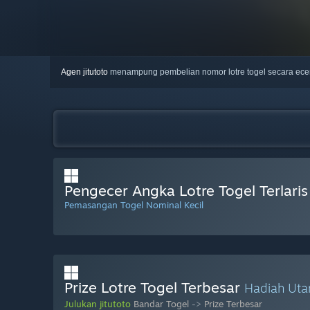
Agen jitutoto
menampung pembelian nomor lotre togel secara ece
Pengecer Angka Lotre Togel Terlaris
Pemasangan Togel Nominal Kecil
Prize Lotre Togel Terbesar
Hadiah Ut
Julukan jitutoto
Bandar Togel
->
Prize Terbesar