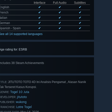
Interface
Full Audio
Subtitles
English
✔
✔
✔
French
✔
✔
✔
Italian
✔
✔
✔
German
✔
✔
✔
Spanish - Spain
✔
✔
✔
See all 14 supported languages
Age rating for: ESRB
Includes 38 Steam Achievements
View
all 38
JITUTOTO TOTO 4D Ini Analisis Pengamat , Alasan Nanik
TITLE:
Tak Terseret Kasus Korupsi.
Togel 10 Juta
GENRE:
jitutoto
DEVELOPER:
wukong
PUBLISHER:
Lotre Togel
FRANCHISE: