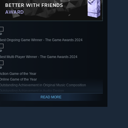
BETTER WITH FRIENDS
AWARD
🔎
Best Ongoing Game Winner - The Game Awards 2024
🔎
Best Multi-Player Winner - The Game Awards 2024
🔎
Action Game of the Year
Online Game of the Year
Outstanding Achievement in Original Music Composition
Outstanding Achievement in Audio Design
READ MORE
🔎
Game of the Year 2024 (Professional)
🔎
Game of the Year 2024