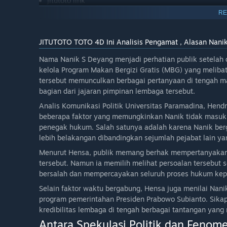
jitutoto link
RE
jitutoto login
jitutoto alternatif
JITUTOTO TOTO 4D Ini Analisis Pengamat , Alasan Nanik
Nama Nanik S Deyang menjadi perhatian publik setelah di
kelola Program Makan Bergizi Gratis (MBG) yang melibat
tersebut memunculkan berbagai pertanyaan di tengah 
bagian dari jajaran pimpinan lembaga tersebut.
Analis Komunikasi Politik Universitas Paramadina, Hendr
beberapa faktor yang memungkinkan Nanik tidak masuk d
penegak hukum. Salah satunya adalah karena Nanik be
lebih belakangan dibandingkan sejumlah pejabat lain yan
Menurut Hensa, publik memang berhak mempertanyakan 
tersebut. Namun ia memilih melihat persoalan tersebut
bersalah dan mempercayakan seluruh proses hukum kep
Selain faktor waktu bergabung, Hensa juga menilai Nanik 
program pemerintahan Presiden Prabowo Subianto. Sikap
kredibilitas lembaga di tengah berbagai tantangan yang
Antara Spekulasi Politik dan Fenome