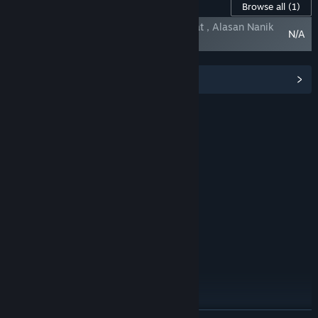
Content For jitutoto Lotre Togel
Browse all
(1)
JITUTOTO TOTO 4D Ini Analisis Pengamat , Alasan Nanik
N/A
Tak Terseret Kasus Korupsi.
View Community Hub
About Lotre Togel
Keyword :
jitutoto Togel
Hadiah Togel
Togel Online
Togel 10 Juta
Nomor Togel 4D
jitutoto resmi
jitutoto link
jitutoto login