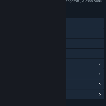
JITUTOTO TOTO 4D Ini Analisis Pengamat , Alasan Nanik
TITLE:
Tak Terseret Kasus Korupsi.
Togel 10 Juta
GENRE:
May 14, 2026
RELEASE DATE:
Visit the website
Discord
View health warnings
View privacy policy
View update history
Read related news
View discussions
Find Community Groups