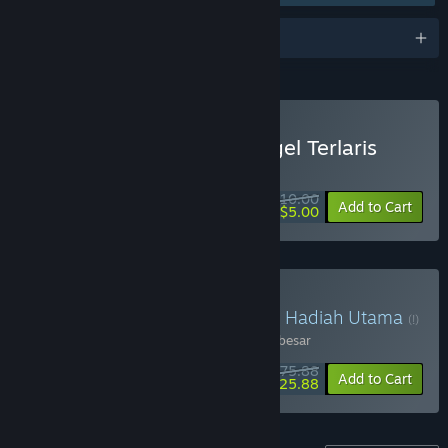
Awards
Pengecer Angka Lotre Togel Terlaris
Pemasangan Togel Nominal Kecil
$10.00
-50%
Add to Cart
$5.00
Prize Lotre Togel Terbesar
Hadiah Utama
(!)
Julukan jitutoto
Bandar Togel
->
Prize Terbesar
$75.88
-75%
Bundle info
Add to Cart
$25.88