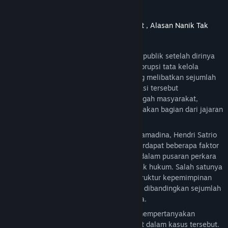
READ MORE
jitutoto alternatif
JITUTOTO TOTO 4D Ini Analisis Pengamat , Alasan Nanik Tak
Terseret Kasus Korupsi.
Nama Nanik S Deyang menjadi perhatian publik setelah dirinya
tidak ikut terseret dalam kasus dugaan korupsi tata kelola
Program Makan Bergizi Gratis (MBG) yang melibatkan sejumlah
petinggi Badan Gizi Nasional (BGN). Situasi tersebut
memunculkan berbagai pertanyaan di tengah masyarakat,
mengingat Nanik sebelumnya juga merupakan bagian dari jajaran
pimpinan lembaga tersebut.
Analis Komunikasi Politik Universitas Paramadina, Hendri Satrio
atau yang akrab disapa Hensa, menilai terdapat beberapa faktor
yang memungkinkan Nanik tidak masuk dalam pusaran perkara
yang kini tengah ditangani aparat penegak hukum. Salah satunya
adalah karena Nanik bergabung dalam struktur kepemimpinan
BGN pada periode yang lebih belakangan dibandingkan sejumlah
pejabat lain yang kini berstatus tersangka.
Menurut Hensa, publik memang berhak mempertanyakan
mengapa hanya Nanik yang tidak terseret dalam kasus tersebut.