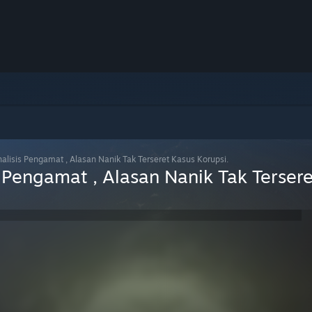
lisis Pengamat , Alasan Nanik Tak Terseret Kasus Korupsi.
 Pengamat , Alasan Nanik Tak Terser