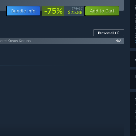
-75%
$75.88
Bundle info
Add to Cart
$25.88
Browse all
(1)
eret Kasus Korupsi.
N/A