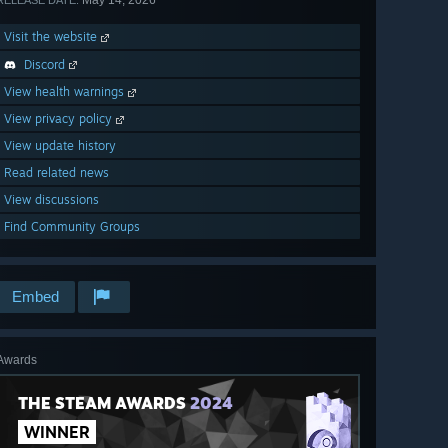
May 14, 2026
RELEASE DATE:
Visit the website
Discord
View health warnings
View privacy policy
View update history
Read related news
View discussions
Find Community Groups
Embed
Awards
THE STEAM AWARDS
2024
WINNER