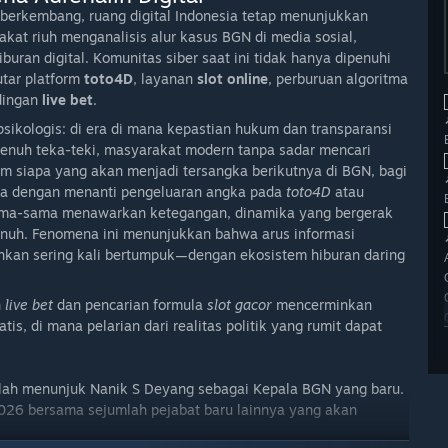
 berkembang, ruang digital Indonesia tetap menunjukkan
kat riuh menganalisis alur kasus BGN di media sosial,
iburan digital. Komunitas siber saat ini tidak hanya dipenuhi
putar platform
toto4D
, layanan
slot online
, perburuan algoritma
dingan
live bet
.
 psikologis: di era di mana kepastian hukum dan transparansi
g penuh teka-teki, masyarakat modern tanpa sadar mencari
m siapa yang akan menjadi tersangka berikutnya di BGN, bagi
upa dengan menanti pengeluaran angka pada
toto4D
atau
ama-sama menawarkan ketegangan, dinamika yang bergerak
enuh. Fenomena ini menunjukkan bahwa arus informasi
hkan sering kali bertumpuk—dengan ekosistem hiburan daring
n
live bet
dan pencarian formula
slot gacor
mencerminkan
s, di mana pelarian dari realitas politik yang rumit dapat
lah menunjuk Nanik S Deyang sebagai Kepala BGN yang baru.
2026 bersama sejumlah pejabat baru lainnya yang akan