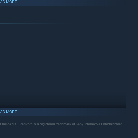
AD MORE
ya pembenahan tata kelola organisasi, peningkatan
gram-program strategis pemerintah yang berkaitan langsung
h ini dinilai krusial untuk mengembalikan marwah lembaga
.
 yang kini menghadapi proses hukum tetap menyampaikan
lui unggahan di media sosial pribadinya, Sony
 membawa BGN menjadi lembaga yang lebih profesional dan
ak pihak berharap proses hukum berjalan secara transparan
institusi negara tetap terjaga. Pemerintah juga menegaskan
aga negara, sebagaimana pentingnya menjaga integritas
nan publik, maupun pengawasan terhadap ekosistem digital
hiburan daring, hingga berbagai platform interaktif yang
AD MORE
dios AB. Helldivers is a registered trademark of Sony Interactive Entertainment