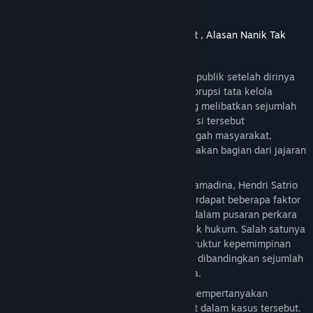
READ MORE
jitutoto alternatif
JITUTOTO TOTO 4D Ini Analisis Pengamat , Alasan Nanik Tak
Terseret Kasus Korupsi.
Nama Nanik S Deyang menjadi perhatian publik setelah dirinya
tidak ikut terseret dalam kasus dugaan korupsi tata kelola
Program Makan Bergizi Gratis (MBG) yang melibatkan sejumlah
petinggi Badan Gizi Nasional (BGN). Situasi tersebut
memunculkan berbagai pertanyaan di tengah masyarakat,
mengingat Nanik sebelumnya juga merupakan bagian dari jajaran
pimpinan lembaga tersebut.
Analis Komunikasi Politik Universitas Paramadina, Hendri Satrio
atau yang akrab disapa Hensa, menilai terdapat beberapa faktor
yang memungkinkan Nanik tidak masuk dalam pusaran perkara
yang kini tengah ditangani aparat penegak hukum. Salah satunya
adalah karena Nanik bergabung dalam struktur kepemimpinan
BGN pada periode yang lebih belakangan dibandingkan sejumlah
pejabat lain yang kini berstatus tersangka.
Menurut Hensa, publik memang berhak mempertanyakan
mengapa hanya Nanik yang tidak terseret dalam kasus tersebut.