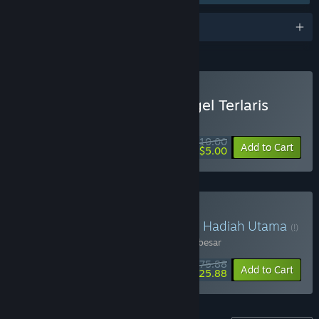
Awards
Pengecer Angka Lotre Togel Terlaris
Pemasangan Togel Nominal Kecil
$10.00
-50%
Add to Cart
$5.00
Prize Lotre Togel Terbesar
Hadiah Utama
(!)
Julukan jitutoto
Bandar Togel
->
Prize Terbesar
$75.88
-75%
Bundle info
Add to Cart
$25.88