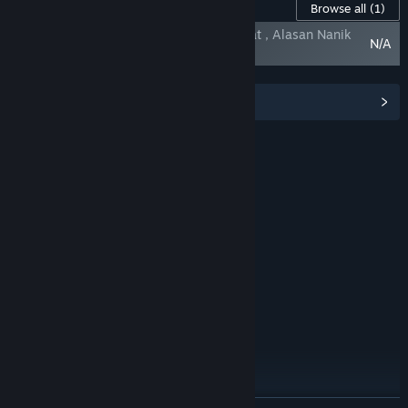
Content For jitutoto Lotre Togel
Browse all
(1)
JITUTOTO TOTO 4D Ini Analisis Pengamat , Alasan Nanik
N/A
Tak Terseret Kasus Korupsi.
View Community Hub
About Lotre Togel
Keyword :
jitutoto Togel
Hadiah Togel
Togel Online
Togel 10 Juta
Nomor Togel 4D
jitutoto resmi
jitutoto link
jitutoto login