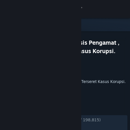
Sign in
Store
Community
JITUTOTO TOTO 4D Ini Analisis Pengamat ,
Alasan Nanik Tak Terseret Kasus Korupsi.
About
Developer
jitutoto
Publisher
wukong
Released
May 14, 2026
Support
Ini Analisis Pengamat , Alasan Nanik Tak Terseret Kasus Korupsi.
Change language
TAGS
+
Get the Steam Mobile App
REVIEWS
View desktop website
ENGLISH REVIEWS
Very Positive
(83% of 198,815)
RECENT:
Very Positive
(87% of 7,691)