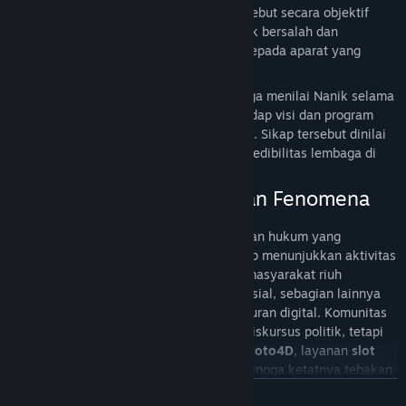
Namun ia memilih melihat persoalan tersebut secara objektif
dengan mengedepankan asas praduga tak bersalah dan
mempercayakan seluruh proses hukum kepada aparat yang
berwenang.
Selain faktor waktu bergabung, Hensa juga menilai Nanik selama
ini dikenal memiliki loyalitas tinggi terhadap visi dan program
pemerintahan Presiden Prabowo Subianto. Sikap tersebut dinilai
menjadi modal penting dalam menjaga kredibilitas lembaga di
tengah berbagai tantangan yang muncul.
Antara Spekulasi Politik dan Fenomena
Adrenalin Digital
Menariknya, di tengah dinamika politik dan hukum yang
berkembang, ruang digital Indonesia tetap menunjukkan aktivitas
yang sangat beragam. Di saat sebagian masyarakat riuh
menganalisis alur kasus BGN di media sosial, sebagian lainnya
justru terdistraksi oleh derasnya arus hiburan digital. Komunitas
siber saat ini tidak hanya dipenuhi oleh diskursus politik, tetapi
juga oleh topik populer seputar platform
toto4D
, layanan
slot
online
, perburuan algoritma
slot gacor
, hingga ketatnya tebakan
angka pada pertandingan
live bet
.
READ MORE