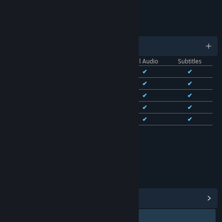
LINKS & INFO
LANGUAGES
English and 13 more
Interface
Full Audio
Subtitles
English
✔
✔
✔
French
✔
✔
✔
Italian
✔
✔
✔
German
✔
✔
✔
Spanish - Spain
✔
✔
✔
See all 14 supported languages
RATINGS
Age rating for: ESRB
View Steam Achievements
(38)