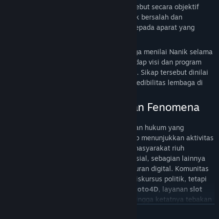
Namun ia memilih melihat persoalan tersebut secara objektif
dengan mengedepankan asas praduga tak bersalah dan
mempercayakan seluruh proses hukum kepada aparat yang
berwenang.
Selain faktor waktu bergabung, Hensa juga menilai Nanik selama
ini dikenal memiliki loyalitas tinggi terhadap visi dan program
pemerintahan Presiden Prabowo Subianto. Sikap tersebut dinilai
menjadi modal penting dalam menjaga kredibilitas lembaga di
tengah berbagai tantangan yang muncul.
Antara Spekulasi Politik dan Fenomena
Adrenalin Digital
Menariknya, di tengah dinamika politik dan hukum yang
berkembang, ruang digital Indonesia tetap menunjukkan aktivitas
yang sangat beragam. Di saat sebagian masyarakat riuh
menganalisis alur kasus BGN di media sosial, sebagian lainnya
justru terdistraksi oleh derasnya arus hiburan digital. Komunitas
siber saat ini tidak hanya dipenuhi oleh diskursus politik, tetapi
juga oleh topik populer seputar platform
toto4D
, layanan
slot
online
, perburuan algoritma
slot gacor
, hingga ketatnya tebakan
angka pada pertandingan
live bet
.
READ MORE