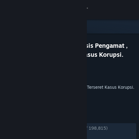
Sign in
Store
Community
JITUTOTO TOTO 4D Ini Analisis Pengamat ,
Alasan Nanik Tak Terseret Kasus Korupsi.
About
Developer
jitutoto
Publisher
wukong
Released
May 14, 2026
Support
Ini Analisis Pengamat , Alasan Nanik Tak Terseret Kasus Korupsi.
Change language
TAGS
+
Get the Steam Mobile App
REVIEWS
View desktop website
ENGLISH REVIEWS
Very Positive
(83% of 198,815)
RECENT:
Very Positive
(87% of 7,691)