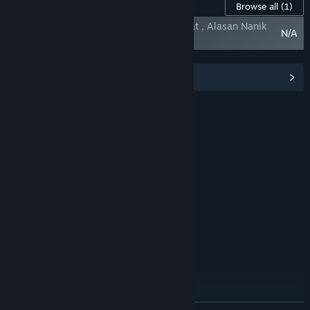
Content For jitutoto Lotre Togel
Browse all
(1)
JITUTOTO TOTO 4D Ini Analisis Pengamat , Alasan Nanik
N/A
Tak Terseret Kasus Korupsi.
View Community Hub
About Lotre Togel
Keyword :
jitutoto Togel
Hadiah Togel
Togel Online
Togel 10 Juta
Nomor Togel 4D
jitutoto resmi
jitutoto link
jitutoto login