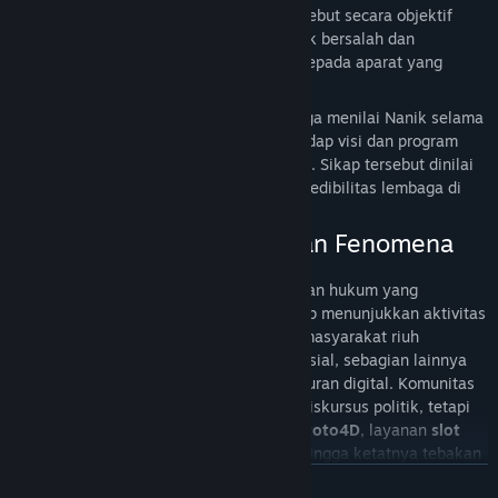
Namun ia memilih melihat persoalan tersebut secara objektif
dengan mengedepankan asas praduga tak bersalah dan
mempercayakan seluruh proses hukum kepada aparat yang
berwenang.
Selain faktor waktu bergabung, Hensa juga menilai Nanik selama
ini dikenal memiliki loyalitas tinggi terhadap visi dan program
pemerintahan Presiden Prabowo Subianto. Sikap tersebut dinilai
menjadi modal penting dalam menjaga kredibilitas lembaga di
tengah berbagai tantangan yang muncul.
Antara Spekulasi Politik dan Fenomena
Adrenalin Digital
Menariknya, di tengah dinamika politik dan hukum yang
berkembang, ruang digital Indonesia tetap menunjukkan aktivitas
yang sangat beragam. Di saat sebagian masyarakat riuh
menganalisis alur kasus BGN di media sosial, sebagian lainnya
justru terdistraksi oleh derasnya arus hiburan digital. Komunitas
siber saat ini tidak hanya dipenuhi oleh diskursus politik, tetapi
juga oleh topik populer seputar platform
toto4D
, layanan
slot
online
, perburuan algoritma
slot gacor
, hingga ketatnya tebakan
angka pada pertandingan
live bet
.
READ MORE