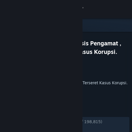
Sign in
Store
Community
JITUTOTO TOTO 4D Ini Analisis Pengamat ,
Alasan Nanik Tak Terseret Kasus Korupsi.
About
Developer
jitutoto
Publisher
wukong
Released
May 14, 2026
Support
Ini Analisis Pengamat , Alasan Nanik Tak Terseret Kasus Korupsi.
Change language
TAGS
+
Get the Steam Mobile App
REVIEWS
View desktop website
ENGLISH REVIEWS
Very Positive
(83% of 198,815)
RECENT:
Very Positive
(87% of 7,691)