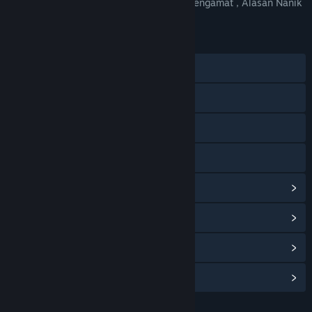
JITUTOTO TOTO 4D Ini Analisis Pengamat , Alasan Nanik
TITLE:
Tak Terseret Kasus Korupsi.
Togel 10 Juta
GENRE:
May 14, 2026
RELEASE DATE:
Visit the website
Discord
View health warnings
View privacy policy
View update history
Read related news
View discussions
Find Community Groups