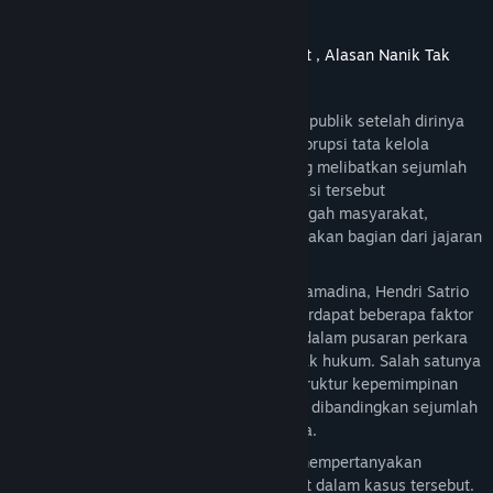
READ MORE
jitutoto alternatif
JITUTOTO TOTO 4D Ini Analisis Pengamat , Alasan Nanik Tak
Terseret Kasus Korupsi.
Nama Nanik S Deyang menjadi perhatian publik setelah dirinya
tidak ikut terseret dalam kasus dugaan korupsi tata kelola
Program Makan Bergizi Gratis (MBG) yang melibatkan sejumlah
petinggi Badan Gizi Nasional (BGN). Situasi tersebut
memunculkan berbagai pertanyaan di tengah masyarakat,
mengingat Nanik sebelumnya juga merupakan bagian dari jajaran
pimpinan lembaga tersebut.
Analis Komunikasi Politik Universitas Paramadina, Hendri Satrio
atau yang akrab disapa Hensa, menilai terdapat beberapa faktor
yang memungkinkan Nanik tidak masuk dalam pusaran perkara
yang kini tengah ditangani aparat penegak hukum. Salah satunya
adalah karena Nanik bergabung dalam struktur kepemimpinan
BGN pada periode yang lebih belakangan dibandingkan sejumlah
pejabat lain yang kini berstatus tersangka.
Menurut Hensa, publik memang berhak mempertanyakan
mengapa hanya Nanik yang tidak terseret dalam kasus tersebut.