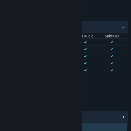
LINKS & INFO
LANGUAGES
English and 13 more
Interface
Full Audio
Subtitles
English
✔
✔
✔
French
✔
✔
✔
Italian
✔
✔
✔
German
✔
✔
✔
Spanish - Spain
✔
✔
✔
See all 14 supported languages
RATINGS
Age rating for: ESRB
View Steam Achievements
(38)