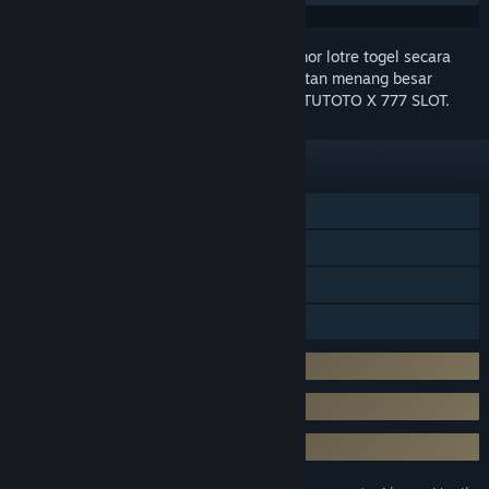
Agen jitutoto
menampung pembelian nomor lotre togel secara
eceran, namun pemain tetap berkesempatan menang besar
dengan hadiah utama senilai 10 juta di JITUTOTO X 777 SLOT.
FEATURES
Togel 10 Juta
Nomor Togel 4D
JITUTOTO BANDAR TOTO 4D
jitutoto Lotre Togel
Betting Togel Mulai Dari 100 Perak
Terima Pembelian Nomor Lotre Eceran
Hadiah Lotre Togel 4D 10 Juta Rupiah