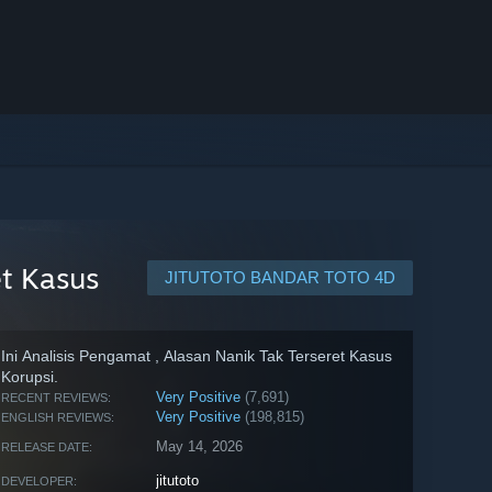
et Kasus
JITUTOTO BANDAR TOTO 4D
Ini Analisis Pengamat , Alasan Nanik Tak Terseret Kasus
Korupsi.
Very Positive
(7,691)
RECENT REVIEWS:
Very Positive
(198,815)
ENGLISH REVIEWS:
May 14, 2026
RELEASE DATE:
jitutoto
DEVELOPER: