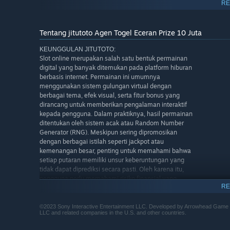
RE
Pengangkatan Nanik diharapkan menjadi bagian dari upa
transparansi, serta penguatan pengawasan terhadap pro
dengan kesejahteraan masyarakat. Langkah bersih-bersi
Tentang jitutoto Agen Togel Eceran Prize 10 Juta
agar tidak lagi dijadikan bahan spekulasi liar oleh publik
KEUNGGULAN JITUTOTO:
Sementara itu, mantan Wakil Kepala BGN Sony Sanjaya
Slot online merupakan salah satu bentuk permainan
ucapan selamat kepada Nanik atas amanah barunya. Mela
digital yang banyak ditemukan pada platform hiburan
menyampaikan harapan agar kepemimpinan baru mampu
berbasis internet. Permainan ini umumnya
fokus pada pencapaian target nasional di bidang gizi.
menggunakan sistem gulungan virtual dengan
berbagai tema, efek visual, serta fitur bonus yang
Di tengah sorotan publik terhadap kasus tersebut, bany
dirancang untuk memberikan pengalaman interaktif
dan objektif sehingga kepercayaan masyarakat terhadap 
kepada pengguna. Dalam praktiknya, hasil permainan
komitmennya untuk terus memperbaiki tata kelola lemb
ditentukan oleh sistem acak atau Random Number
dalam berbagai sektor kehidupan, baik ekonomi, pelaya
Generator (RNG). Meskipun sering dipromosikan
dengan berbagai istilah seperti jackpot atau
yang saat ini berkembang mulai dari industri teknologi, 
kemenangan besar, penting untuk memahami bahwa
semakin diminati masyarakat modern.
setiap putaran memiliki unsur keberuntungan yang
tidak dapat diprediksi secara pasti. Oleh karena itu,
pengguna perlu memahami risiko finansial yang
RE
dapat muncul sebelum berpartisipasi.
jitutoto merupakan agen togel online yang menerima
©2023 Sony Interactive Entertainment LLC. Developed by Arrowhead Game Stu
LLC and related companies in the U.S. and other countries.
pembelian angka secara eceran
Member bisa mulai bermain
MINIMAL BET RINGAN: