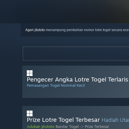
Agen jitutoto
menampung pembelian nomor lotre togel secara ece
Pengecer Angka Lotre Togel Terlaris
Pemasangan Togel Nominal Kecil
Prize Lotre Togel Terbesar
Hadiah Ut
Julukan jitutoto
Bandar Togel
->
Prize Terbesar