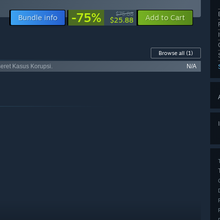
-75%
$75.88
Bundle info
Add to Cart
$25.88
Browse all
(1)
eret Kasus Korupsi.
N/A