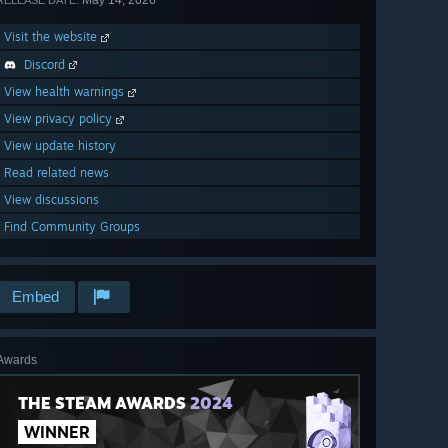
May 14, 2026
RELEASE DATE:
Visit the website
Discord
View health warnings
View privacy policy
View update history
Read related news
View discussions
Find Community Groups
Embed
Awards
THE STEAM AWARDS
2024
WINNER