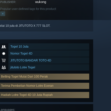
wukong
PUBLISHER:
Popular user-defined tags for this product:
+
lai 10 juta di JITUTOTO X 777 SLOT.
Togel 10 Juta
Nomor Togel 4D
JITUTOTO BANDAR TOTO 4D
jitutoto Lotre Togel
Betting Togel Mulai Dari 100 Perak
Terima Pembelian Nomor Lotre Eceran
Hadiah Lotre Togel 4D 10 Juta Rupiah
Languages
: