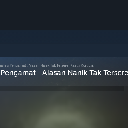
lisis Pengamat , Alasan Nanik Tak Terseret Kasus Korupsi.
 Pengamat , Alasan Nanik Tak Terser