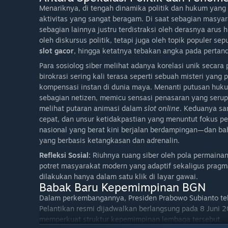
Menariknya, di tengah dinamika politik dan hukum yang
aktivitas yang sangat beragam. Di saat sebagian masyara
sebagian lainnya justru terdistraksi oleh derasnya arus h
oleh diskursus politik, tetapi juga oleh topik populer se
slot gacor
, hingga ketatnya tebakan angka pada pertan
Para sosiolog siber melihat adanya korelasi unik secara
birokrasi sering kali terasa seperti sebuah misteri yan
kompensasi instan di dunia maya. Menanti putusan huku
sebagian netizen, memicu sensasi penasaran yang ser
melihat putaran animasi dalam
slot online
. Keduanya s
cepat, dan unsur ketidakpastian yang menuntut fokus p
nasional yang berat kini berjalan berdampingan—dan ba
yang berbasis ketangkasan dan adrenalin.
Refleksi Sosial:
Riuhnya ruang siber oleh pola permaina
potret masyarakat modern yang adaptif sekaligus pragmati
dilakukan hanya dalam satu klik di layar gawai.
Babak Baru Kepemimpinan BGN
Dalam perkembangannya, Presiden Prabowo Subianto te
Pelantikan resmi dijadwalkan berlangsung pada 8 Juni 
memperkuat struktur kepemimpinan lembaga tersebut.