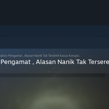
lisis Pengamat , Alasan Nanik Tak Terseret Kasus Korupsi.
 Pengamat , Alasan Nanik Tak Terser