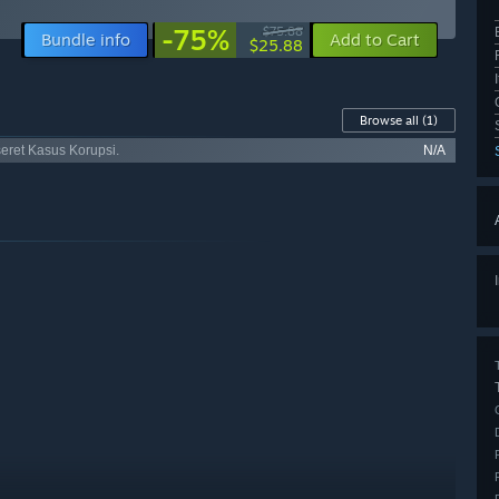
-75%
$75.88
Bundle info
Add to Cart
$25.88
Browse all
(1)
eret Kasus Korupsi.
N/A