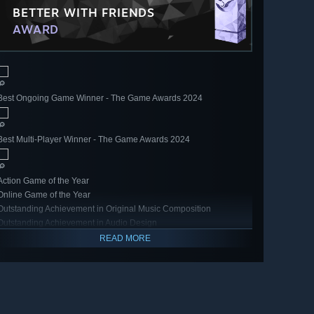
BETTER WITH FRIENDS
AWARD
🔎
Best Ongoing Game Winner - The Game Awards 2024
🔎
Best Multi-Player Winner - The Game Awards 2024
🔎
Action Game of the Year
Online Game of the Year
Outstanding Achievement in Original Music Composition
Outstanding Achievement in Audio Design
READ MORE
🔎
Game of the Year 2024 (Professional)
🔎
Game of the Year 2024