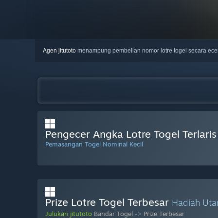
Agen jitutoto
menampung pembelian nomor lotre togel secara ece
Pengecer Angka Lotre Togel Terlaris
Pemasangan Togel Nominal Kecil
Prize Lotre Togel Terbesar
Hadiah Ut
Julukan jitutoto
Bandar Togel
->
Prize Terbesar