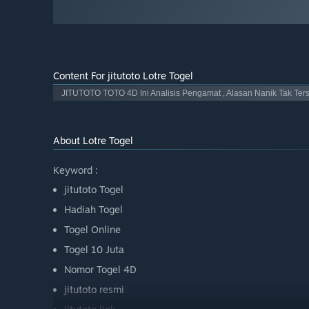
Content For jitutoto Lotre Togel
JITUTOTO TOTO 4D Ini Analisis Pengamat , Alasan Nanik Tak Ters
About Lotre Togel
Keyword :
jitutoto Togel
Hadiah Togel
Togel Online
Togel 10 Juta
Nomor Togel 4D
jitutoto resmi