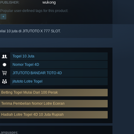
wukong
PUBLISHER:
Popular user-defined tags for this product:
+
lai 10 juta di JITUTOTO X 777 SLOT.
Togel 10 Juta
Nomor Togel 4D
JITUTOTO BANDAR TOTO 4D
jitutoto Lotre Togel
Betting Togel Mulai Dari 100 Perak
Terima Pembelian Nomor Lotre Eceran
Hadiah Lotre Togel 4D 10 Juta Rupiah
Languages
: