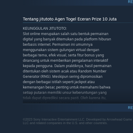
RE
Pengangkatan Nanik diharapkan menjadi bagian dari upa
transparansi, serta penguatan pengawasan terhadap pro
dengan kesejahteraan masyarakat. Langkah bersih-bersi
Tentang jitutoto Agen Togel Eceran Prize 10 Juta
agar tidak lagi dijadikan bahan spekulasi liar oleh publik
KEUNGGULAN JITUTOTO:
Sementara itu, mantan Wakil Kepala BGN Sony Sanjaya
Slot online merupakan salah satu bentuk permainan
ucapan selamat kepada Nanik atas amanah barunya. Mela
digital yang banyak ditemukan pada platform hiburan
menyampaikan harapan agar kepemimpinan baru mampu
berbasis internet. Permainan ini umumnya
fokus pada pencapaian target nasional di bidang gizi.
menggunakan sistem gulungan virtual dengan
berbagai tema, efek visual, serta fitur bonus yang
Di tengah sorotan publik terhadap kasus tersebut, bany
dirancang untuk memberikan pengalaman interaktif
dan objektif sehingga kepercayaan masyarakat terhadap 
kepada pengguna. Dalam praktiknya, hasil permainan
komitmennya untuk terus memperbaiki tata kelola lemb
ditentukan oleh sistem acak atau Random Number
dalam berbagai sektor kehidupan, baik ekonomi, pelaya
Generator (RNG). Meskipun sering dipromosikan
dengan berbagai istilah seperti jackpot atau
yang saat ini berkembang mulai dari industri teknologi, 
kemenangan besar, penting untuk memahami bahwa
semakin diminati masyarakat modern.
setiap putaran memiliki unsur keberuntungan yang
tidak dapat diprediksi secara pasti. Oleh karena itu,
pengguna perlu memahami risiko finansial yang
RE
dapat muncul sebelum berpartisipasi.
jitutoto merupakan agen togel online yang menerima
©2023 Sony Interactive Entertainment LLC. Developed by Arrowhead Game Stu
LLC and related companies in the U.S. and other countries.
pembelian angka secara eceran
Member bisa mulai bermain
MINIMAL BET RINGAN: