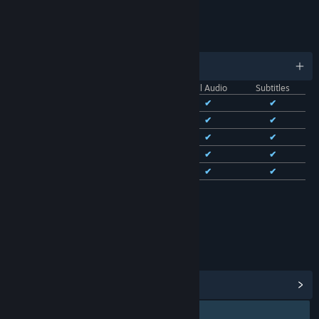
LINKS & INFO
LANGUAGES
English and 13 more
Interface
Full Audio
Subtitles
English
✔
✔
✔
French
✔
✔
✔
Italian
✔
✔
✔
German
✔
✔
✔
Spanish - Spain
✔
✔
✔
See all 14 supported languages
RATINGS
Age rating for: ESRB
View Steam Achievements
(38)