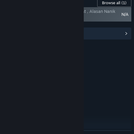
Content For jitutoto Lotre Togel
Browse all
(1)
JITUTOTO TOTO 4D Ini Analisis Pengamat , Alasan Nanik
N/A
Tak Terseret Kasus Korupsi.
View Community Hub
About Lotre Togel
Keyword :
jitutoto Togel
Hadiah Togel
Togel Online
Togel 10 Juta
Nomor Togel 4D
jitutoto resmi
jitutoto link
jitutoto login