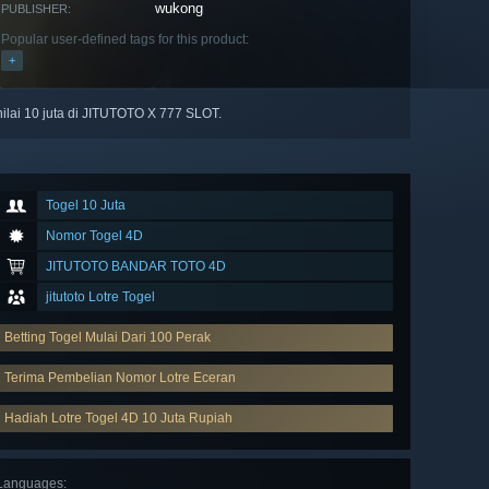
wukong
PUBLISHER:
Popular user-defined tags for this product:
+
lai 10 juta di JITUTOTO X 777 SLOT.
Togel 10 Juta
Nomor Togel 4D
JITUTOTO BANDAR TOTO 4D
jitutoto Lotre Togel
Betting Togel Mulai Dari 100 Perak
Terima Pembelian Nomor Lotre Eceran
Hadiah Lotre Togel 4D 10 Juta Rupiah
Languages
: