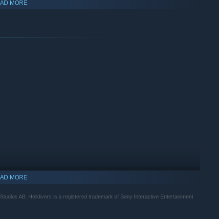
AD MORE
ya pembenahan tata kelola organisasi, peningkatan
gram-program strategis pemerintah yang berkaitan langsung
h ini dinilai krusial untuk mengembalikan marwah lembaga
.
 yang kini menghadapi proses hukum tetap menyampaikan
lui unggahan di media sosial pribadinya, Sony
 membawa BGN menjadi lembaga yang lebih profesional dan
ak pihak berharap proses hukum berjalan secara transparan
institusi negara tetap terjaga. Pemerintah juga menegaskan
aga negara, sebagaimana pentingnya menjaga integritas
nan publik, maupun pengawasan terhadap ekosistem digital
hiburan daring, hingga berbagai platform interaktif yang
AD MORE
dios AB. Helldivers is a registered trademark of Sony Interactive Entertainment