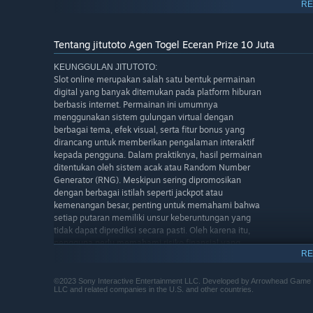
RE
Pengangkatan Nanik diharapkan menjadi bagian dari upa
transparansi, serta penguatan pengawasan terhadap pro
dengan kesejahteraan masyarakat. Langkah bersih-bersi
Tentang jitutoto Agen Togel Eceran Prize 10 Juta
agar tidak lagi dijadikan bahan spekulasi liar oleh publik
KEUNGGULAN JITUTOTO:
Sementara itu, mantan Wakil Kepala BGN Sony Sanjaya
Slot online merupakan salah satu bentuk permainan
ucapan selamat kepada Nanik atas amanah barunya. Mela
digital yang banyak ditemukan pada platform hiburan
menyampaikan harapan agar kepemimpinan baru mampu
berbasis internet. Permainan ini umumnya
fokus pada pencapaian target nasional di bidang gizi.
menggunakan sistem gulungan virtual dengan
berbagai tema, efek visual, serta fitur bonus yang
Di tengah sorotan publik terhadap kasus tersebut, bany
dirancang untuk memberikan pengalaman interaktif
dan objektif sehingga kepercayaan masyarakat terhadap 
kepada pengguna. Dalam praktiknya, hasil permainan
komitmennya untuk terus memperbaiki tata kelola lemb
ditentukan oleh sistem acak atau Random Number
dalam berbagai sektor kehidupan, baik ekonomi, pelaya
Generator (RNG). Meskipun sering dipromosikan
dengan berbagai istilah seperti jackpot atau
yang saat ini berkembang mulai dari industri teknologi, 
kemenangan besar, penting untuk memahami bahwa
semakin diminati masyarakat modern.
setiap putaran memiliki unsur keberuntungan yang
tidak dapat diprediksi secara pasti. Oleh karena itu,
pengguna perlu memahami risiko finansial yang
RE
dapat muncul sebelum berpartisipasi.
jitutoto merupakan agen togel online yang menerima
©2023 Sony Interactive Entertainment LLC. Developed by Arrowhead Game Stu
LLC and related companies in the U.S. and other countries.
pembelian angka secara eceran
Member bisa mulai bermain
MINIMAL BET RINGAN: