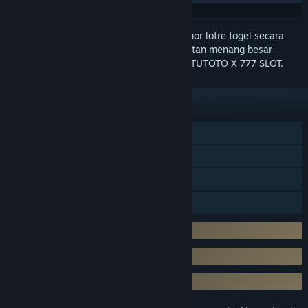
Agen jitutoto
menampung pembelian nomor lotre togel secara
eceran, namun pemain tetap berkesempatan menang besar
dengan hadiah utama senilai 10 juta di JITUTOTO X 777 SLOT.
FEATURES
Togel 10 Juta
Nomor Togel 4D
JITUTOTO BANDAR TOTO 4D
jitutoto Lotre Togel
Betting Togel Mulai Dari 100 Perak
Terima Pembelian Nomor Lotre Eceran
Hadiah Lotre Togel 4D 10 Juta Rupiah