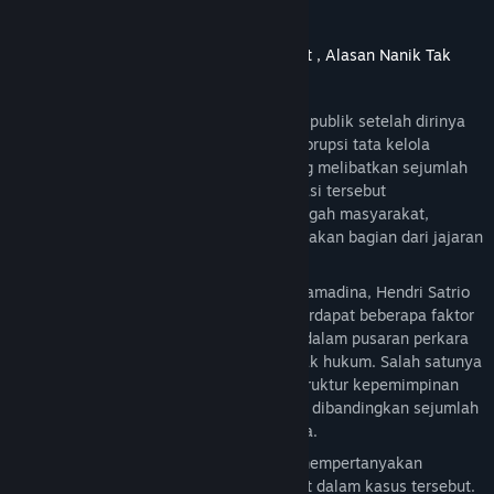
READ MORE
jitutoto alternatif
JITUTOTO TOTO 4D Ini Analisis Pengamat , Alasan Nanik Tak
Terseret Kasus Korupsi.
Nama Nanik S Deyang menjadi perhatian publik setelah dirinya
tidak ikut terseret dalam kasus dugaan korupsi tata kelola
Program Makan Bergizi Gratis (MBG) yang melibatkan sejumlah
petinggi Badan Gizi Nasional (BGN). Situasi tersebut
memunculkan berbagai pertanyaan di tengah masyarakat,
mengingat Nanik sebelumnya juga merupakan bagian dari jajaran
pimpinan lembaga tersebut.
Analis Komunikasi Politik Universitas Paramadina, Hendri Satrio
atau yang akrab disapa Hensa, menilai terdapat beberapa faktor
yang memungkinkan Nanik tidak masuk dalam pusaran perkara
yang kini tengah ditangani aparat penegak hukum. Salah satunya
adalah karena Nanik bergabung dalam struktur kepemimpinan
BGN pada periode yang lebih belakangan dibandingkan sejumlah
pejabat lain yang kini berstatus tersangka.
Menurut Hensa, publik memang berhak mempertanyakan
mengapa hanya Nanik yang tidak terseret dalam kasus tersebut.