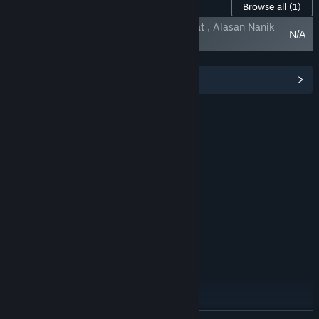
Content For jitutoto Lotre Togel
Browse all
(1)
JITUTOTO TOTO 4D Ini Analisis Pengamat , Alasan Nanik
N/A
Tak Terseret Kasus Korupsi.
View Community Hub
About Lotre Togel
Keyword :
jitutoto Togel
Hadiah Togel
Togel Online
Togel 10 Juta
Nomor Togel 4D
jitutoto resmi
jitutoto link
jitutoto login