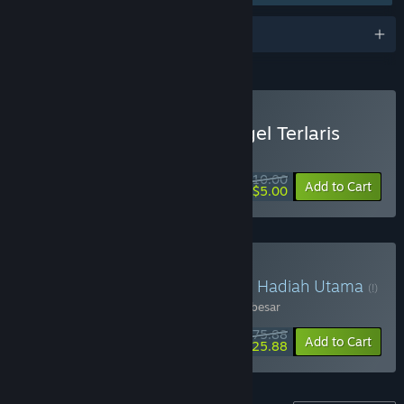
Awards
Pengecer Angka Lotre Togel Terlaris
Pemasangan Togel Nominal Kecil
$10.00
-50%
Add to Cart
$5.00
Prize Lotre Togel Terbesar
Hadiah Utama
(!)
Julukan jitutoto
Bandar Togel
->
Prize Terbesar
$75.88
-75%
Bundle info
Add to Cart
$25.88