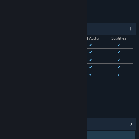
LINKS & INFO
LANGUAGES
English and 13 more
Interface
Full Audio
Subtitles
English
✔
✔
✔
French
✔
✔
✔
Italian
✔
✔
✔
German
✔
✔
✔
Spanish - Spain
✔
✔
✔
See all 14 supported languages
RATINGS
Age rating for: ESRB
View Steam Achievements
(38)