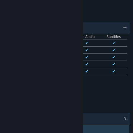
LINKS & INFO
LANGUAGES
English and 13 more
Interface
Full Audio
Subtitles
English
✔
✔
✔
French
✔
✔
✔
Italian
✔
✔
✔
German
✔
✔
✔
Spanish - Spain
✔
✔
✔
See all 14 supported languages
RATINGS
Age rating for: ESRB
View Steam Achievements
(38)