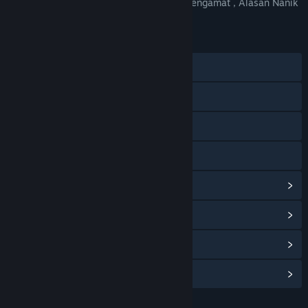
JITUTOTO TOTO 4D Ini Analisis Pengamat , Alasan Nanik
TITLE:
Tak Terseret Kasus Korupsi.
Togel 10 Juta
GENRE:
May 14, 2026
RELEASE DATE:
Visit the website
Discord
View health warnings
View privacy policy
View update history
Read related news
View discussions
Find Community Groups