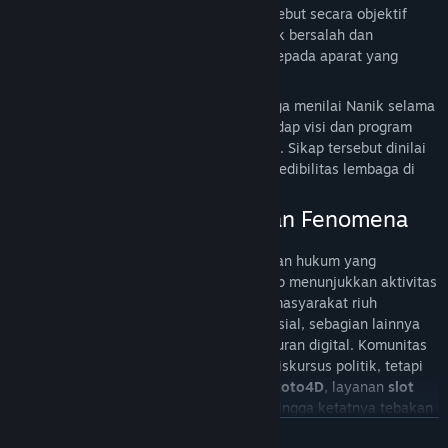
Namun ia memilih melihat persoalan tersebut secara objektif
dengan mengedepankan asas praduga tak bersalah dan
mempercayakan seluruh proses hukum kepada aparat yang
berwenang.
Selain faktor waktu bergabung, Hensa juga menilai Nanik selama
ini dikenal memiliki loyalitas tinggi terhadap visi dan program
pemerintahan Presiden Prabowo Subianto. Sikap tersebut dinilai
menjadi modal penting dalam menjaga kredibilitas lembaga di
tengah berbagai tantangan yang muncul.
Antara Spekulasi Politik dan Fenomena
Adrenalin Digital
Menariknya, di tengah dinamika politik dan hukum yang
berkembang, ruang digital Indonesia tetap menunjukkan aktivitas
yang sangat beragam. Di saat sebagian masyarakat riuh
menganalisis alur kasus BGN di media sosial, sebagian lainnya
justru terdistraksi oleh derasnya arus hiburan digital. Komunitas
siber saat ini tidak hanya dipenuhi oleh diskursus politik, tetapi
juga oleh topik populer seputar platform
toto4D
, layanan
slot
online
, perburuan algoritma
slot gacor
, hingga ketatnya tebakan
angka pada pertandingan
live bet
.
READ MORE