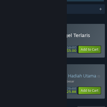
Awards
Pengecer Angka Lotre Togel Terlaris
Pemasangan Togel Nominal Kecil
$10.00
-50%
Add to Cart
$5.00
Prize Lotre Togel Terbesar
Hadiah Utama
(!)
Julukan jitutoto
Bandar Togel
->
Prize Terbesar
$75.88
-75%
Bundle info
Add to Cart
$25.88