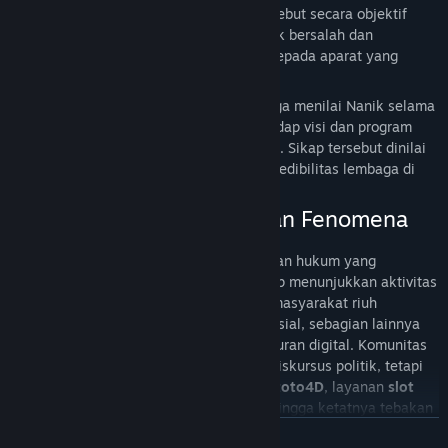
Namun ia memilih melihat persoalan tersebut secara objektif
dengan mengedepankan asas praduga tak bersalah dan
mempercayakan seluruh proses hukum kepada aparat yang
berwenang.
Selain faktor waktu bergabung, Hensa juga menilai Nanik selama
ini dikenal memiliki loyalitas tinggi terhadap visi dan program
pemerintahan Presiden Prabowo Subianto. Sikap tersebut dinilai
menjadi modal penting dalam menjaga kredibilitas lembaga di
tengah berbagai tantangan yang muncul.
Antara Spekulasi Politik dan Fenomena
Adrenalin Digital
Menariknya, di tengah dinamika politik dan hukum yang
berkembang, ruang digital Indonesia tetap menunjukkan aktivitas
yang sangat beragam. Di saat sebagian masyarakat riuh
menganalisis alur kasus BGN di media sosial, sebagian lainnya
justru terdistraksi oleh derasnya arus hiburan digital. Komunitas
siber saat ini tidak hanya dipenuhi oleh diskursus politik, tetapi
juga oleh topik populer seputar platform
toto4D
, layanan
slot
online
, perburuan algoritma
slot gacor
, hingga ketatnya tebakan
angka pada pertandingan
live bet
.
READ MORE