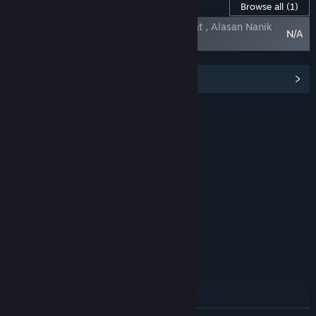
Content For jitutoto Lotre Togel
Browse all
(1)
JITUTOTO TOTO 4D Ini Analisis Pengamat , Alasan Nanik
N/A
Tak Terseret Kasus Korupsi.
View Community Hub
About Lotre Togel
Keyword :
jitutoto Togel
Hadiah Togel
Togel Online
Togel 10 Juta
Nomor Togel 4D
jitutoto resmi
jitutoto link
jitutoto login