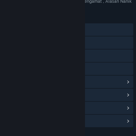
JITUTOTO TOTO 4D Ini Analisis Pengamat , Alasan Nanik
TITLE:
Tak Terseret Kasus Korupsi.
Togel 10 Juta
GENRE:
May 14, 2026
RELEASE DATE:
Visit the website
Discord
View health warnings
View privacy policy
View update history
Read related news
View discussions
Find Community Groups