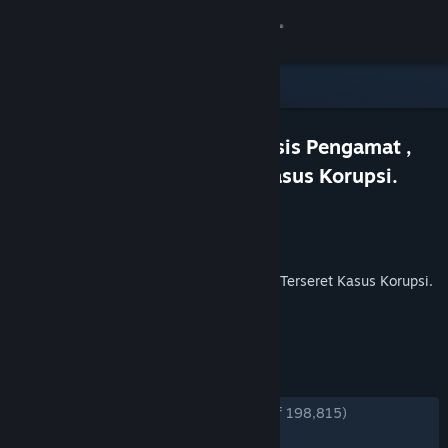
Sign in
Store
Community
JITUTOTO TOTO 4D Ini Analisis Pengamat ,
Alasan Nanik Tak Terseret Kasus Korupsi.
About
Developer
jitutoto
Publisher
wukong
Released
May 14, 2026
Support
Ini Analisis Pengamat , Alasan Nanik Tak Terseret Kasus Korupsi.
Change language
TAGS
+
Get the Steam Mobile App
REVIEWS
View desktop website
ENGLISH REVIEWS
Very Positive
(83% of 198,815)
RECENT:
Very Positive
(87% of 7,691)