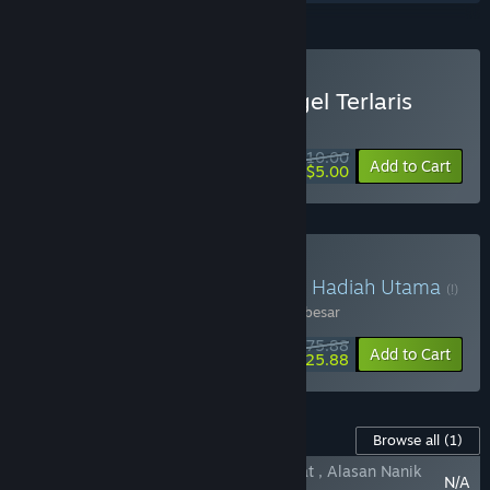
Pengecer Angka Lotre Togel Terlaris
Pemasangan Togel Nominal Kecil
$10.00
-50%
Add to Cart
$5.00
Prize Lotre Togel Terbesar
Hadiah Utama
(!)
Julukan jitutoto
Bandar Togel
->
Prize Terbesar
$75.88
-75%
Bundle info
Add to Cart
$25.88
Content For jitutoto Lotre Togel
Browse all
(1)
JITUTOTO TOTO 4D Ini Analisis Pengamat , Alasan Nanik
N/A