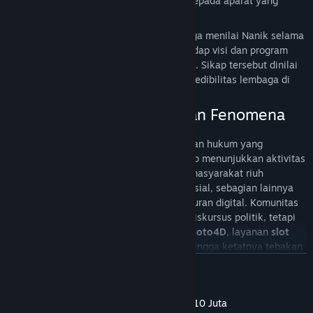
mempercayakan seluruh proses hukum kepada aparat yang
berwenang.
Selain faktor waktu bergabung, Hensa juga menilai Nanik selama
ini dikenal memiliki loyalitas tinggi terhadap visi dan program
pemerintahan Presiden Prabowo Subianto. Sikap tersebut dinilai
menjadi modal penting dalam menjaga kredibilitas lembaga di
tengah berbagai tantangan yang muncul.
Antara Spekulasi Politik dan Fenomena
Adrenalin Digital
Menariknya, di tengah dinamika politik dan hukum yang
berkembang, ruang digital Indonesia tetap menunjukkan aktivitas
yang sangat beragam. Di saat sebagian masyarakat riuh
menganalisis alur kasus BGN di media sosial, sebagian lainnya
justru terdistraksi oleh derasnya arus hiburan digital. Komunitas
siber saat ini tidak hanya dipenuhi oleh diskursus politik, tetapi
juga oleh topik populer seputar platform
toto4D
, layanan
slot
online
, perburuan algoritma
slot gacor
, hingga ketatnya tebakan
angka pada pertandingan
live bet
.
READ MORE
Para sosiolog siber melihat adanya korelasi unik secara
psikologis: di era di mana kepastian hukum dan transparansi
Tentang jitutoto Agen Togel Eceran Prize 10 Juta
birokrasi sering kali terasa seperti sebuah misteri yang penuh