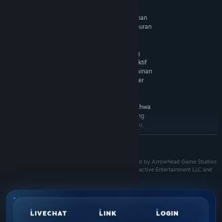
teka-teki, masyarakat modern tanpa sadar mencari kompensasi
KEUNGGULAN JITUTOTO:
Slot online merupakan salah satu bentuk permainan
instan di dunia maya. Menanti putusan hukum siapa yang akan
digital yang banyak ditemukan pada platform hiburan
menjadi tersangka berikutnya di BGN, bagi sebagian netizen,
berbasis internet. Permainan ini umumnya
memicu sensasi penasaran yang serupa dengan menanti
menggunakan sistem gulungan virtual dengan
pengeluaran angka pada
toto4D
atau melihat putaran animasi
berbagai tema, efek visual, serta fitur bonus yang
dalam
slot online
. Keduanya sama-sama menawarkan
dirancang untuk memberikan pengalaman interaktif
ketegangan, dinamika yang bergerak cepat, dan unsur
kepada pengguna. Dalam praktiknya, hasil permainan
ditentukan oleh sistem acak atau Random Number
ketidakpastian yang menuntut fokus penuh. Fenomena ini
Generator (RNG). Meskipun sering dipromosikan
menunjukkan bahwa arus informasi nasional yang berat kini
dengan berbagai istilah seperti jackpot atau
berjalan berdampingan—dan bahkan sering kali bertumpuk—
kemenangan besar, penting untuk memahami bahwa
dengan ekosistem hiburan daring yang berbasis ketangkasan dan
setiap putaran memiliki unsur keberuntungan yang
adrenalin.
tidak dapat diprediksi secara pasti. Oleh karena itu,
pengguna perlu memahami risiko finansial yang
Refleksi Sosial:
Riuhnya ruang siber oleh pola permainan
live bet
READ MORE
dapat muncul sebelum berpartisipasi.
dan pencarian formula
slot gacor
mencerminkan potret
masyarakat modern yang adaptif sekaligus pragmatis, di mana
jitutoto merupakan agen togel online yang menerima
©2023 Sony Interactive Entertainment LLC. Developed by Arrowhead Game Studios
pelarian dari realitas politik yang rumit dapat dilakukan hanya
AB. Helldivers is a registered trademark of Sony Interactive Entertainment LLC and
pembelian angka secara eceran
related companies in the U.S. and other countries.
dalam satu klik di layar gawai.
Member bisa mulai bermain
MINIMAL BET RINGAN:
Babak Baru Kepemimpinan BGN
hanya dengan modal 100 perak
Dalam perkembangannya, Presiden Prabowo Subianto telah
Minimal deposit cukup
DEPOSIT TERJANGKAU:
© Valve Corporation. All rights reserved. All
menunjuk Nanik S Deyang sebagai Kepala BGN yang baru.
Rp10.000 untuk semua pasaran togel
trademarks are property of their respective owners
LIVECHAT
LINK
LOGIN
D
in the US and other countries.
Privacy Policy
|
Legal
Hadiah utama togel 4D
Pelantikan resmi dijadwalkan berlangsung pada 8 Juni 2026
PELUANG MENANG BESAR: