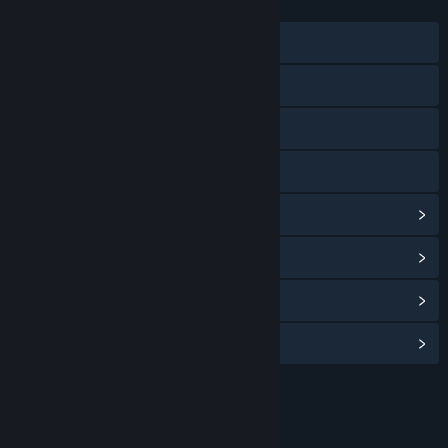
May 14, 2026
RELEASE DATE:
Visit the website
Discord
View health warnings
View privacy policy
View update history
Read related news
View discussions
Find Community Groups
LINKS & INFO